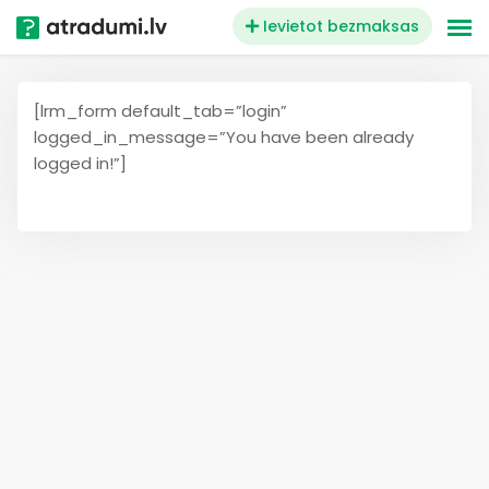
Skip
Ievietot bezmaksas
to
content
[lrm_form default_tab=”login”
logged_in_message=”You have been already
logged in!”]