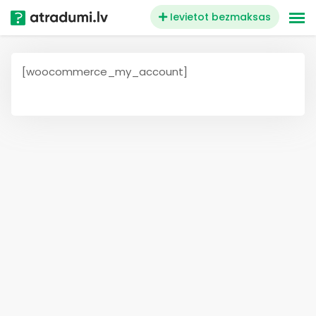
Skip
Ievietot bezmaksas
to
content
[woocommerce_my_account]