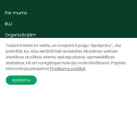
Par mums
BUJ
Organizācijām
Turpinot lietot šo vietni, un nospiežot pogu “Apstiprinu”, Jūs
Blogs
piekrītat, ka Jūsu iekārtā tiek ievietotas sīkdatnes vietnes
Kontaktinformācija
darbības drošībai, klientu apkalpošanai, apmeklētības
statistikai, kā arī navigācijas funkciju nodrošināšanai. Papildu
Noteikumi
informācija pieejama
Privātuma politikā
Privātuma politika
Apstiprinu
© 2024 Atradumi.lv. Visas tiesības aizsargātas.