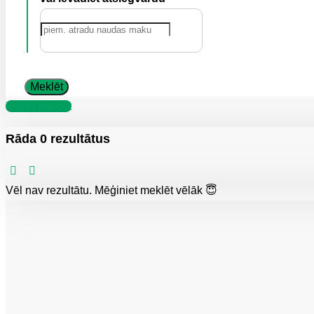
Meklēt
Filtrs / Meklēt
Rāda 0 rezultātus
Vēl nav rezultātu. Mēģiniet meklēt vēlāk 😇