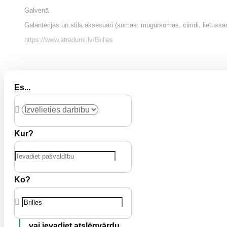
Galvenā
Galantērijas un stila aksesuāri (somas, mugursomas, cimdi, lietussar
https://www.atradumi.lv/
Brilles
Es...
Kur?
Ko?
vai ievadiet atslēgvārdu