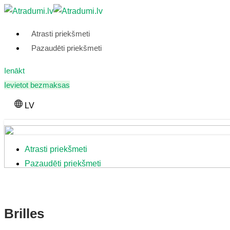
Skip
to
Atrasti priekšmeti
content
Pazaudēti priekšmeti
Ienākt
Ievietot bezmaksas
LV
Atrasti priekšmeti
Pazaudēti priekšmeti
Brilles